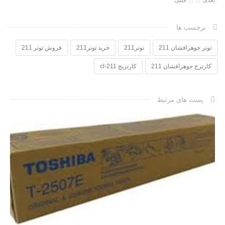
بعدی
قبلی
برچسب ها
تونر جوهرافشان 211
تونر211
خرید تونر211
فروش تونر 211
کارترج جوهرافشان 211
کارتریج cl-211
پست های مرتبط