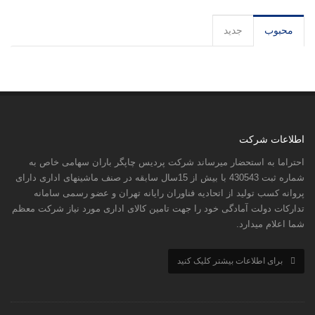
محبوب
جدید
اطلاعات شرکت
احتراما به استحضار میرساند شرکت پردیس چاپگر باران سهامی خاص به
شماره ثبت 430543 با بیش از 15سال سابقه در صنف ماشینهای اداری دارای
پروانه کسب تولید از اتحادیه فناوران رایانه تهران و عضو رسمی سامانه
تدارکات دولت آمادگی خود را جهت تامین کالای اداری مورد نیاز شرکت معظم
شما اعلام میدارد.
برای اطلاعات بیشتر کلیک کنید