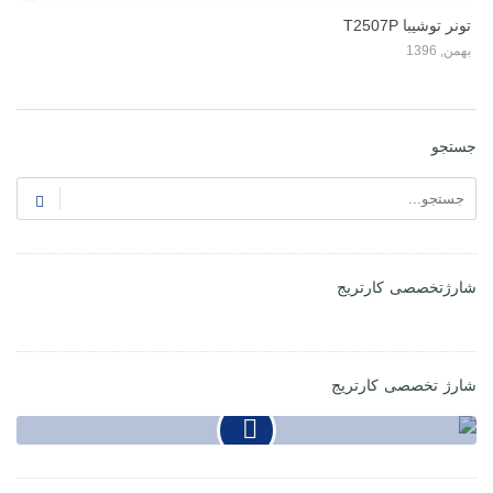
تونر توشیبا T2507P
بهمن, 1396
کا
دی, 
جستجو
شارژتخصصی کارتریج
شارژ تخصصی کارتریج