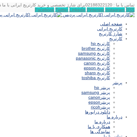
تماس با ما : 02188322120
برای شارژ تخصصی و خرید کارتریج ایرانی با ما د
Facebook
Twitter
Linkedin
Pinterest
Instagram
RSS
صفحه اصلی
کارتریج ایرانی
شارژ کارتریج
کارتریج
کارتریج hp
کارتریج brother
کارتریج samsung
کارتریج panasonic
کارتریج canon
کارتریج epson
کارتریج sharp
کارتریج toshiba
پرینتر
پرینتر hp
پرینتر samsung
پرینترcanon
پرینترepson
پرینترricoh
دانلود درایورها
درباره ما
درباره ما
همکاری با ما
نمایندگی ها
تماس با ما