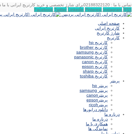
تماس با ما : 02188322120
برای شارژ تخصصی و خرید کارتریج ایرانی با ما د
Facebook
Twitter
Linkedin
Pinterest
Instagram
RSS
صفحه اصلی
کارتریج ایرانی
شارژ کارتریج
کارتریج
کارتریج hp
کارتریج brother
کارتریج samsung
کارتریج panasonic
کارتریج canon
کارتریج epson
کارتریج sharp
کارتریج toshiba
پرینتر
پرینتر hp
پرینتر samsung
پرینترcanon
پرینترepson
پرینترricoh
دانلود درایورها
درباره ما
درباره ما
همکاری با ما
نمایندگی ها
تماس با ما