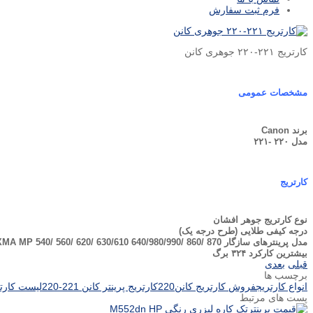
فرم ثبت سفارش
کارتریج ۲۲۱-۲۲۰ جوهری کانن
مشخصات عمومی
برند
Canon
مدل
۲۲۰ -۲۲۱
کارتریج
نوع کارتریج
جوهر افشان
درجه کیفی
طلایی (طرح درجه یک)
مدل پرینترهای سازگار
A MP 540/ 560/ 620/ 630/610 640/980/990/ 860/ 870
بیشترین کارکرد
۳۲۴ برگ
قبلی
بعدی
برچسب ها
انواع کارتریج
فروش کارتریج کانن220
کارتریج پرینتر کانن 221-220
لیست کارتریج
پست های مرتبط