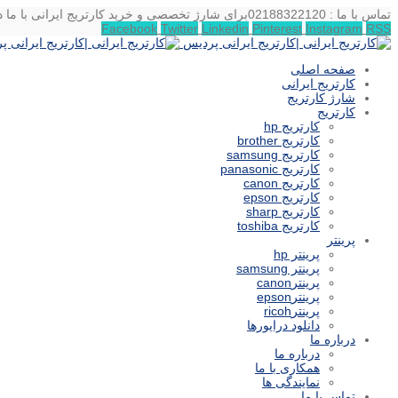
تماس با ما : 02188322120
برای شارژ تخصصی و خرید کارتریج ایرانی با ما د
Facebook
Twitter
Linkedin
Pinterest
Instagram
RSS
صفحه اصلی
کارتریج ایرانی
شارژ کارتریج
کارتریج
کارتریج hp
کارتریج brother
کارتریج samsung
کارتریج panasonic
کارتریج canon
کارتریج epson
کارتریج sharp
کارتریج toshiba
پرینتر
پرینتر hp
پرینتر samsung
پرینترcanon
پرینترepson
پرینترricoh
دانلود درایورها
درباره ما
درباره ما
همکاری با ما
نمایندگی ها
تماس با ما