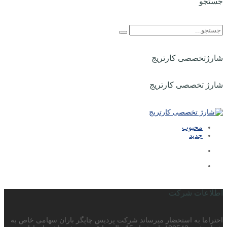
جستجو
شارژتخصصی کارتریج
شارژ تخصصی کارتریج
محبوب
جدید
اطلاعات شرکت
احتراما به استحضار میرساند شرکت پردیس چاپگر باران سهامی خاص به