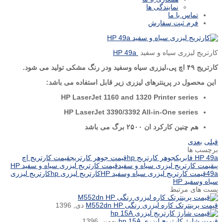
نمایندگی ها
تماس با ما
فرم ثبت سفارش
کارتریج لیزری سیاه و سفید
HP 49a
کارتریج ۴۹ اچ پی،لیزری سیاه وسفید ودر رنگ مشکی تولید می شود.
این محصول در پرینترهای لیزری زیر قابل استفاده می باشد:
HP LaserJet 1160 and 1320 Printer series
HP LaserJet 3390/3392 All-in-One series
هم چنین کارکرد ان ۲۵۰۰ برگ می باشد
قبلی
بعدی
برچسب ها
HP 49a فابریک
جوهر کارتریج hp
قیمت جوهر کارتریج
قیمت کارتریج اچ
پی
قیمت کارتریج لیزری سیاه و سفید
قیمت کارتریج لیزری سیاه و سفید HP
49a
قیمت کارتریج لیزری سیاه وسفید HP
کارتریج لیزری hp
کارتریج لیزری
سیاه وسفید HP
پست های مرتبط
قیمت پرینترتک کاره لیزری رنگی M552dn HP
دی, 1396
قیمت شارژ کارتریج لیزری hp 15A
بهمن, 1396