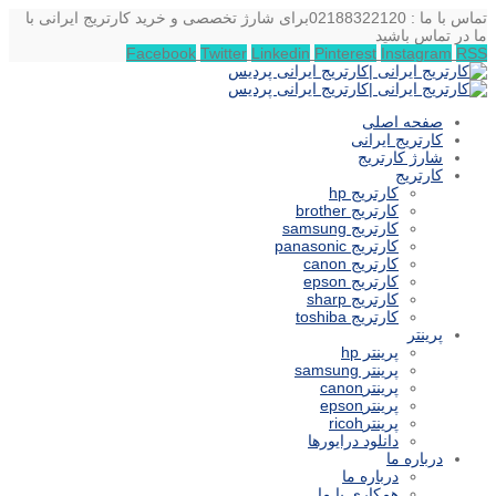
تماس با ما : 02188322120
برای شارژ تخصصی و خرید کارتریج ایرانی با
ما در تماس باشید
Facebook
Twitter
Linkedin
Pinterest
Instagram
RSS
صفحه اصلی
کارتریج ایرانی
شارژ کارتریج
کارتریج
کارتریج hp
کارتریج brother
کارتریج samsung
کارتریج panasonic
کارتریج canon
کارتریج epson
کارتریج sharp
کارتریج toshiba
پرینتر
پرینتر hp
پرینتر samsung
پرینترcanon
پرینترepson
پرینترricoh
دانلود درایورها
درباره ما
درباره ما
همکاری با ما