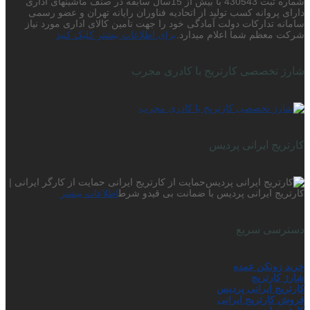
شماره ثبت 430543 با بیش از 15سال سابقه در صنف ماشینهای اداری
دارای پروانه کسب تولید از اتحادیه فناوران رایانه تهران و عضو رسمی
سامانه تدارکات دولت آمادگی خود را جهت تامین کالای اداری مورد نیاز
شرکت معظم شما اعلام میدارد.
برای اطلاعات بیشتر کلیک کنید
شارژ تخصصی کارتریج با کادری مجرب
کارتریج ایرانی پردیس
حمایت از کارتریج ایرانی حمایت از کارگر ایرانی |
کارتریج ایرانی پردیس با ضمانت بی قیدو شرط
اطلاعات بیشتر
دسترسی سریع
خرید زونکن عمده
شارژ کارتریج
کارتریج ایرانی پردیس
فروش کارتریج ایرانی