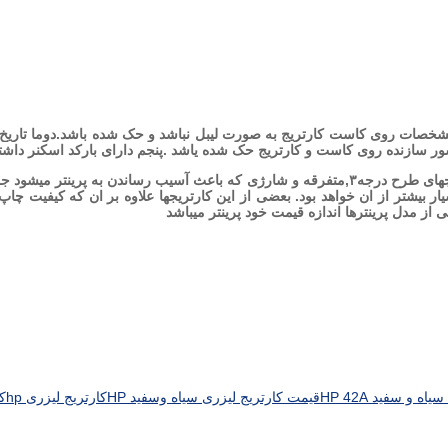
مشخصات روی کاست کارتریج به صورت لیبل نباشد و حک شده باشد.دوما تاریخ 
هم چنین در ادامه باید گفت برای خرید کارتریج باید توجه داشت که از کارتریجهای طرح درجه۳,متفرقه و 
یار بیشتر از ان خواهد بود. بعضی از این کارتریجها علاوه بر ان که کیفیت چاپ پ
از مدل پرینترها اندازه قیمت خود پرینتر میباشد
 و سفید HP 42A
قیمت کارتریج لیزری سیاه وسفید HP
کارتریج لیزری hp
کا