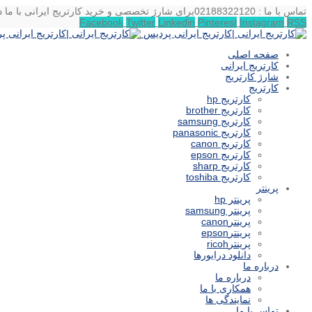
تماس با ما : 02188322120
برای شارژ تخصصی و خرید کارتریج ایرانی با ما د
Facebook
Twitter
Linkedin
Pinterest
Instagram
RSS
صفحه اصلی
کارتریج ایرانی
شارژ کارتریج
کارتریج
کارتریج hp
کارتریج brother
کارتریج samsung
کارتریج panasonic
کارتریج canon
کارتریج epson
کارتریج sharp
کارتریج toshiba
پرینتر
پرینتر hp
پرینتر samsung
پرینترcanon
پرینترepson
پرینترricoh
دانلود درایورها
درباره ما
درباره ما
همکاری با ما
نمایندگی ها
تماس با ما