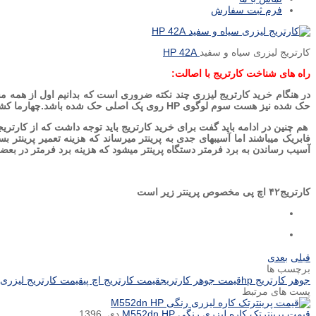
فرم ثبت سفارش
کارتریج لیزری سیاه و سفید
HP 42A
راه های شناخت کارتریج با اصالت:
در هنگام خرید کارتریج لیزری چند نکته ضروری است که بدانیم اول از همه 
حک شده نیز هست سوم لوگوی HP روی پک اصلی حک شده باشد.چهارما کشور سازنده روی کاست و کارتریج حک شده یاشد .پنجم دارای بارکد اسکنر داشته باشد.
فابریک میباشند اما آسیبهای جدی به پرینتر میرساند که هزینه تعمیر پرینتر بس
آسیب رساندن به برد فرمتر دستگاه پرینتر میشود که هزینه برد فرمتر در بعضی 
کارتریج۴۲ اچ پی مخصوص پرینتر زیر است
قبلی
بعدی
برچسب ها
جوهر کارتریج hp
قیمت جوهر کارتریج
قیمت کارتریج اچ پی
قیمت کارتریج لیزری سیاه
پست های مرتبط
قیمت پرینترتک کاره لیزری رنگی M552dn HP
دی, 1396