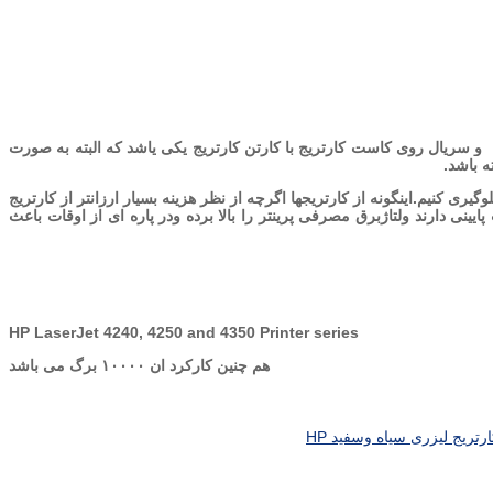
و سریال روی کاست کارتریج با کارتن کارتریج یکی یاشد که البته به صورت
شارژی که باعث آسیب رساندن به پرینتر میشود جلوگیری کنیم.اینگونه از کارتریجها اگرچه از نظر هزینه بسیار ارزانتر از کارتریج
ایینی دارند ولتاژبرق مصرفی پرینتر را بالا برده ودر پاره ای از اوقات باعث
HP LaserJet 4240, 4250 and 4350 Printer series
هم چنین کارکرد ان ۱۰۰۰۰ برگ می باشد
رتریج لیزری سیاه وسفید HP