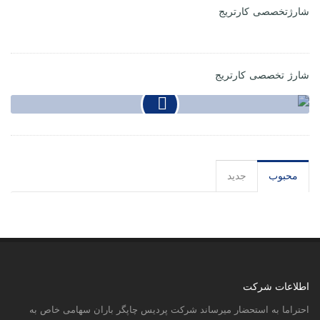
شارژ تخصصی کارتریج
محبوب
جدید
اطلاعات شرکت
احتراما به استحضار میرساند شرکت پردیس چاپگر باران سهامی خاص به
شماره ثبت 430543 با بیش از 15سال سابقه در صنف ماشینهای اداری دارای