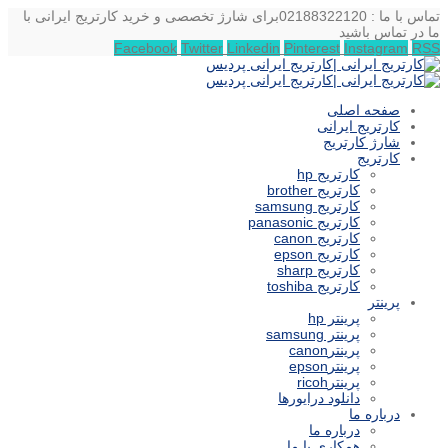
تماس با ما : 02188322120
برای شارژ تخصصی و خرید کارتریج ایرانی با
ما در تماس باشید
Facebook
Twitter
Linkedin
Pinterest
Instagram
RSS
صفحه اصلی
کارتریج ایرانی
شارژ کارتریج
کارتریج
کارتریج hp
کارتریج brother
کارتریج samsung
کارتریج panasonic
کارتریج canon
کارتریج epson
کارتریج sharp
کارتریج toshiba
پرینتر
پرینتر hp
پرینتر samsung
پرینترcanon
پرینترepson
پرینترricoh
دانلود درایورها
درباره ما
درباره ما
همکاری با ما