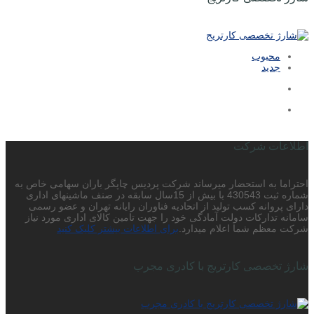
محبوب
جدید
اطلاعات شرکت
احتراما به استحضار میرساند شرکت پردیس چاپگر باران سهامی خاص به
شماره ثبت 430543 با بیش از 15سال سابقه در صنف ماشینهای اداری
دارای پروانه کسب تولید از اتحادیه فناوران رایانه تهران و عضو رسمی
سامانه تدارکات دولت آمادگی خود را جهت تامین کالای اداری مورد نیاز
شرکت معظم شما اعلام میدارد.
برای اطلاعات بیشتر کلیک کنید
شارژ تخصصی کارتریج با کادری مجرب