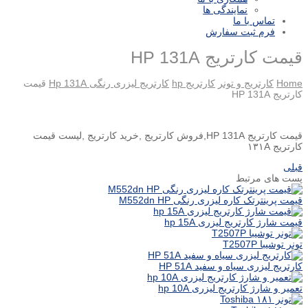
نمایندگی ها
تماس با ما
فرم ثبت سفارش
قیمت کارتریج HP 131A
Home
کارتریج و تونر
کارتریج hp
کارتریج لیزری رنگی Hp 131A
قیمت
کارتریج HP 131A
قیمت کارتریج HP 131A,فروش کارتریج ,خرید کارتریج ,لیست قیمت
کارتریج ۱۳۱A
قبلی
پست های مرتبط
قیمت پرینترتک کاره لیزری رنگی M552dn HP
قیمت شارژ کارتریج لیزری hp 15A
تونر توشیبا T2507P
کارتریج لیزری سیاه و سفید HP 51A
تعمیر و شارژ کارتریج لیزری hp 10A