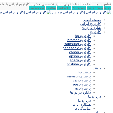
تماس با ما : 02188322120
برای شارژ تخصصی و خرید کارتریج ایرانی با ما د
Facebook
Twitter
Linkedin
Pinterest
Instagram
RSS
صفحه اصلی
کارتریج ایرانی
شارژ کارتریج
کارتریج
کارتریج hp
کارتریج brother
کارتریج samsung
کارتریج panasonic
کارتریج canon
کارتریج epson
کارتریج sharp
کارتریج toshiba
پرینتر
پرینتر hp
پرینتر samsung
پرینترcanon
پرینترepson
پرینترricoh
دانلود درایورها
درباره ما
درباره ما
همکاری با ما
نمایندگی ها
تماس با ما