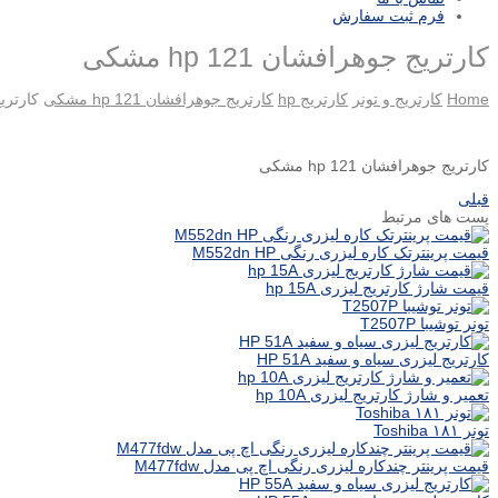
فرم ثبت سفارش
کارتریج جوهرافشان hp 121 مشکی
Home
کارتریج و تونر
کارتریج hp
کارتریج جوهرافشان hp 121 مشکی
کارتریج ج
کارتریج جوهرافشان hp 121 مشکی
قبلی
پست های مرتبط
قیمت پرینترتک کاره لیزری رنگی M552dn HP
قیمت شارژ کارتریج لیزری hp 15A
تونر توشیبا T2507P
کارتریج لیزری سیاه و سفید HP 51A
تعمیر و شارژ کارتریج لیزری hp 10A
تونر ۱۸۱ Toshiba
قیمت پرینتر چندکاره لیزری رنگی اچ پی مدل M477fdw