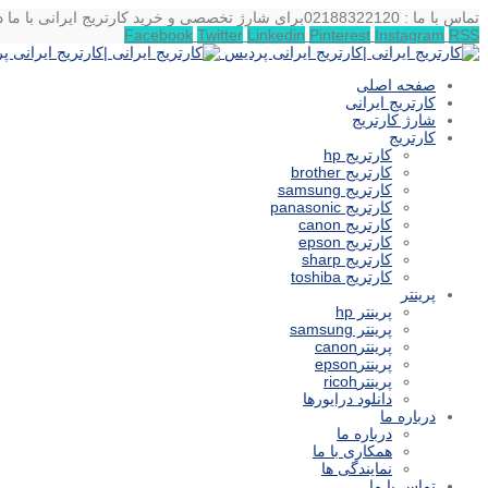
تماس با ما : 02188322120
برای شارژ تخصصی و خرید کارتریج ایرانی با ما د
Facebook
Twitter
Linkedin
Pinterest
Instagram
RSS
صفحه اصلی
کارتریج ایرانی
شارژ کارتریج
کارتریج
کارتریج hp
کارتریج brother
کارتریج samsung
کارتریج panasonic
کارتریج canon
کارتریج epson
کارتریج sharp
کارتریج toshiba
پرینتر
پرینتر hp
پرینتر samsung
پرینترcanon
پرینترepson
پرینترricoh
دانلود درایورها
درباره ما
درباره ما
همکاری با ما
نمایندگی ها
تماس با ما