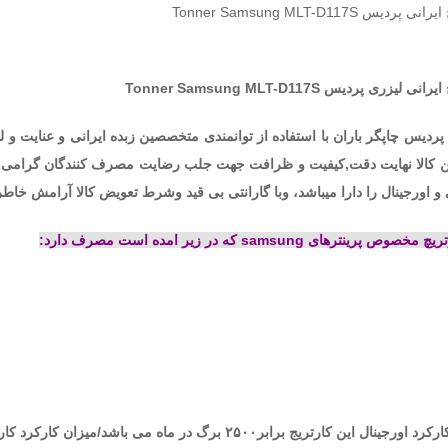
پردیس Tonner Samsung MLT-D117S
 ایرانی لیزری پردیس
Tonner Samsung MLT-D117S
دیس چاپگر باران با استفاده از توانمندی متخصصین زبده ایرانی و عنایت و لطف 
ین کالا نهایت دقت,کیفیت و ظرافت جهت جلب رضایت مصرف کنندگان گرامی ب
 و اورجینال را دارا میباشد، وبا گارانتی بی قید وشرط تعویض کالا آرامش خاطر
وص پرینترهای samsung که در زیر امده است مصرف دارد:
ین کارتریج برابر۲۵۰۰ برگ در ماه می باشد/میزان کارکرد کارتریج ایرانی پردیس برابر ۲۴۰۰ برگ در ماه می باشد