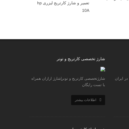
تعمیر و شارژ کارتریج لیزری hp
تونر ۱۸۱ Toshiba
بهمن, 1396
شارژ تخصصی کارتریج و تونر
نمایندگی hp|شرکت hp|آیا نمایندگی hp در ایران
شارژتخصصی کارتریج و تونر|شارژ ارازان همراه
با تست رایگان
اطلاعات بیشتر
خرید انواع کارتریج لیزری
کارتریج hp