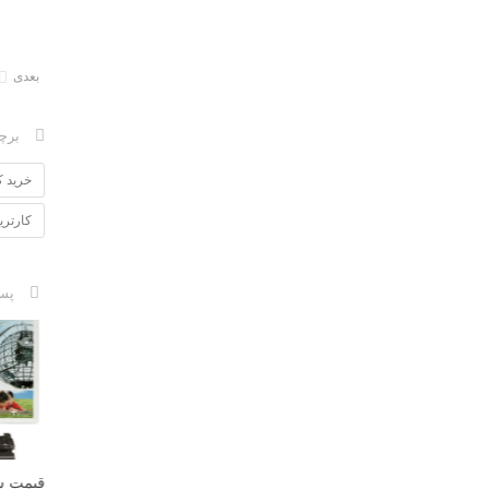
بعدی
برچ
خرید کارت
کارتریج ایران
پس
تونر توشیب
قیمت شارژ کارتریج لیزری hp
بهمن, 1396