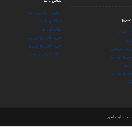
سریع
همکاری با ما
نمایندگی hp
کن عمده
خرید کارتریج ایرانی
ریج
خرید کارتریج لیزری
یرانی پردیس
شارژ کارتریج چیست
ریج ایرانی
یزری
تریج لیزری
تر
وسط
سایت امور