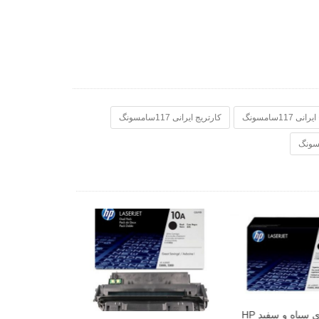
117سامسونگ
کارتریج ایرانی 117سامسونگ
قیمت پرینتر چندک
اچ پی مدل M477fdw
دی, 1396