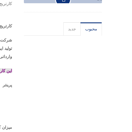
کارتریج ایرانی 
کارتریج
محبوب
جدید
شرکت پر
تولید ا
وارداتی
این کارتریچ مخص
پرینتر
میزان کارکرد اورجینال ا