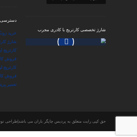
دسترسی 
شارژ تخصصی کارتریج با کادری مجرب
خرید زون
شارژ کارت
کارتریج ا
فروش کارت
کارتریج ل
فروش کار
تعمیر پرین
حق کپی رایت متعلق به پردیس چاپگر باران می باشد|طراحی ت