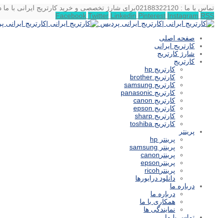
تماس با ما : 02188322120
برای شارژ تخصصی و خرید کارتریج ایرانی با ما د
Facebook
Twitter
Linkedin
Pinterest
Instagram
RSS
صفحه اصلی
کارتریج ایرانی
شارژ کارتریج
کارتریج
کارتریج hp
کارتریج brother
کارتریج samsung
کارتریج panasonic
کارتریج canon
کارتریج epson
کارتریج sharp
کارتریج toshiba
پرینتر
پرینتر hp
پرینتر samsung
پرینترcanon
پرینترepson
پرینترricoh
دانلود درایورها
درباره ما
درباره ما
همکاری با ما
نمایندگی ها
تماس با ما