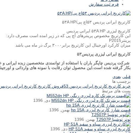
فرم ثبت سفارش
کارتریج ایرانی پردیس ۵۳اچ پی/۵۳A HP
کارتریج لیزری ۵۳A HP ایرانی پردیس
این کارتریچ مخصوص پرینترهای اچ پی که در زیر امده است مصرف دارد:
پرینترP2015
میزان کارکرد اورجینال این کارتریج برابر۳۰۰۰ برگ در ماه می باشد
کارتریج ایرانی لیزری پردیس۵۳
شرکت پردیس چاپگر باران با استفاده از توانمندی متخصصین زبده ایرانی و ع
بکار گرفته شده است.این محصول توان رقابت با نمونه های وارداتی و اورجینال 
قبلی
بعدی
برچسب ها
خرید کارتریج کارتریج ایرانی پردیس 53
فروش کارتریج کارتریج ایرانی پردیس 3
پست های مرتبط
قیمت پرینترتک کاره لیزری رنگی M552dn HP
دی, 1396
قیمت شارژ کارتریج لیزری hp 15A
بهمن, 1396
تونر توشیبا T2507P
بهمن, 1396
کارتریج لیزری سیاه و سفید HP 51A
دی, 1396