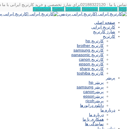
تماس با ما : 02188322120
برای شارژ تخصصی و خرید کارتریج ایرانی با ما د
Facebook
Twitter
Linkedin
Pinterest
Instagram
RSS
صفحه اصلی
کارتریج ایرانی
شارژ کارتریج
کارتریج
کارتریج hp
کارتریج brother
کارتریج samsung
کارتریج panasonic
کارتریج canon
کارتریج epson
کارتریج sharp
کارتریج toshiba
پرینتر
پرینتر hp
پرینتر samsung
پرینترcanon
پرینترepson
پرینترricoh
دانلود درایورها
درباره ما
درباره ما
همکاری با ما
نمایندگی ها
تماس با ما