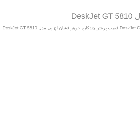
De
قیمت پرینتر چندکاره جوهرافشان اچ پی مدل DeskJet GT 5810