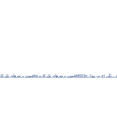
رنگی اچ پی مدل M553n
قیمت پرینترهای تک کاره hp
قیمت پرینترهای تک کاره 