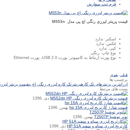
فرم ثبت سفارش
قیمت پرینتر لیزری رنگی اچ پی مدل M553n
اسکنر:
ندارد
فکس:
ندارد
کپی:
ندارد
نوع چاپ:
رنگی
نوع پورت ارتباط به کامپیوتر:
پورت USB 2.0، پورت Ethernet
قبلی
بعدی
برچسب ها
ارزانترین پرینترهای تک کاره
پرینترتک کاره لیزری رنگی اچ پی
قیمت پرینتر لیزری 
پست های مرتبط
قیمت پرینترتک کاره لیزری رنگی M552dn HP
دی, 1396
قیمت شارژ کارتریج لیزری hp 15A
بهمن, 1396
تونر توشیبا T2507P
بهمن, 1396
کارتریج لیزری سیاه و سفید HP 51A
دی, 1396