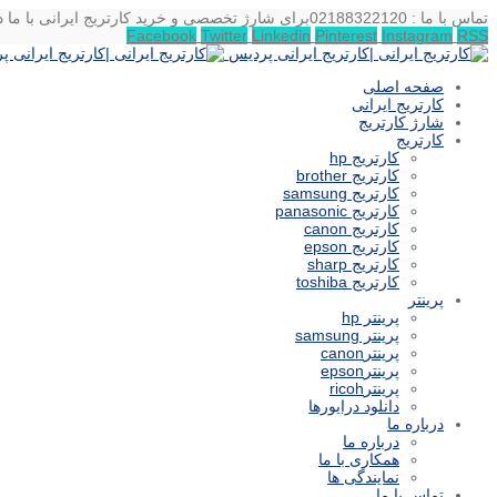
تماس با ما : 02188322120
برای شارژ تخصصی و خرید کارتریج ایرانی با ما د
Facebook
Twitter
Linkedin
Pinterest
Instagram
RSS
صفحه اصلی
کارتریج ایرانی
شارژ کارتریج
کارتریج
کارتریج hp
کارتریج brother
کارتریج samsung
کارتریج panasonic
کارتریج canon
کارتریج epson
کارتریج sharp
کارتریج toshiba
پرینتر
پرینتر hp
پرینتر samsung
پرینترcanon
پرینترepson
پرینترricoh
دانلود درایورها
درباره ما
درباره ما
همکاری با ما
نمایندگی ها
تماس با ما