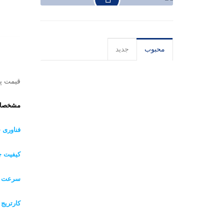
محبوب
جدید
قیمت پر
مشخصات
فناوری 
کیفیت چ
سرعت چ
کارتریج 