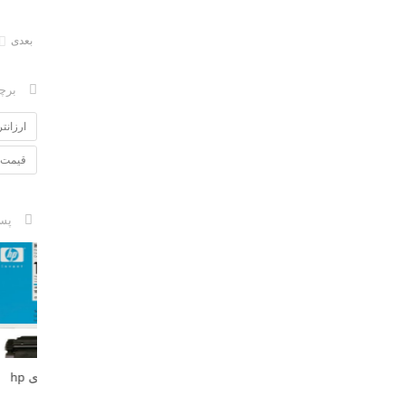
بعدی
برچ
ارزانت
قیمت پ
پس
تونر توشیب
قیمت شارژ کارتریج لیزری hp
بهمن, 1396
یمت پرینترتک کاره لیزری رنگی
15A