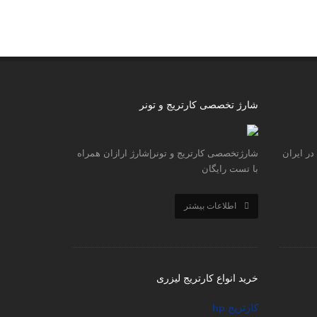
دی, 1396
تونر ۱۸۱ Toshiba
بهمن, 1396
شارژ تخصصی کارتریج و تونر
نمایندگی hp|شرکت hp|آیا نمایندگی hp در ایران
شارژتخصصی کارتریج و تونر|شارژ ارازان همراه
با تست رایگان
اطلاعات بیشتر
خرید انواع کارتریج لیزری
کارتریج hp