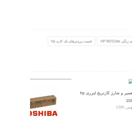
HP M252dw
قیمت پرینترهای تک کاره hp
تعمیر و شارژ کارتریج لیزری hp
قیمت پرینتر چندک
اچ پی مدل M477fdw