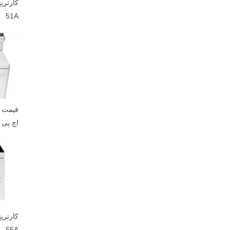
51A
قیمت پ
اچ پی مدل 
55A