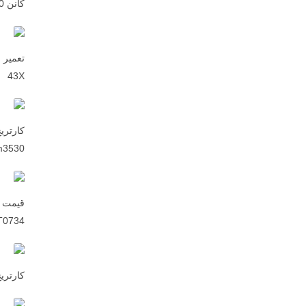
کانن PIXMA MG2540
43X
m3530
قیمت ک
31-T0734
کارتریج