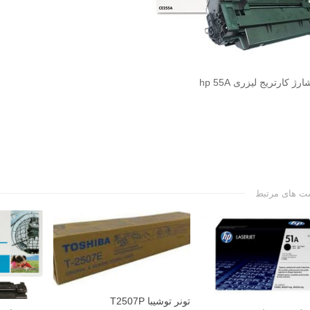
ژ کارتریج لیزری hp 55A
ت های مرتبط
تونر توشیبا T2507P