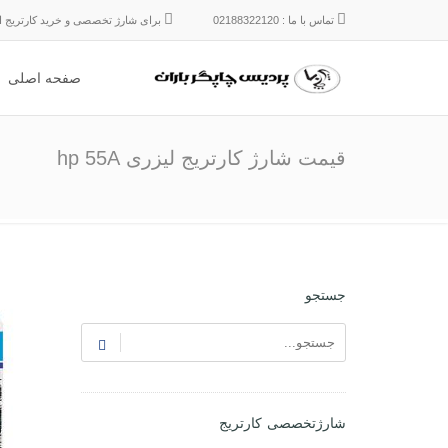
تماس با ما : 02188322120
برای شارژ تخصصی و خرید کارتریج ایر
صفحه اصلی
قیمت شارژ کارتریج لیزری hp 55A
جستجو
شارژتخصصی کارتریج