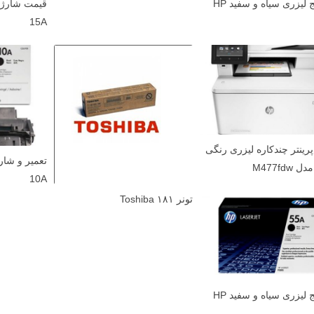
کارتریج لیزری سیاه و سفید HP
15A
رینتر چندکاره لیزری رنگی
M477fdw
10A
تونر ۱۸۱ Toshiba
کارتریج لیزری سیاه و سفید HP