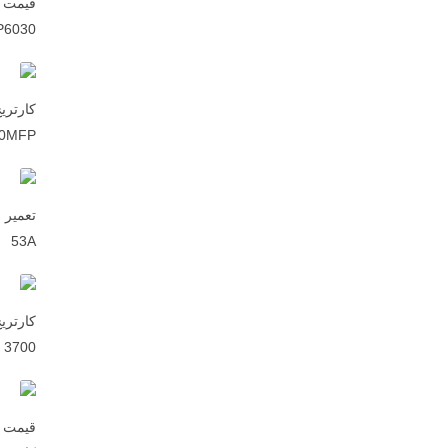
P6030
00MFP
53A
 3700
قیمت پ