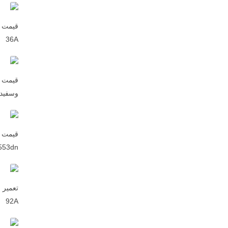
36A
قیمت پ
وسفید 130fn
قیمت پ
553dn
92A