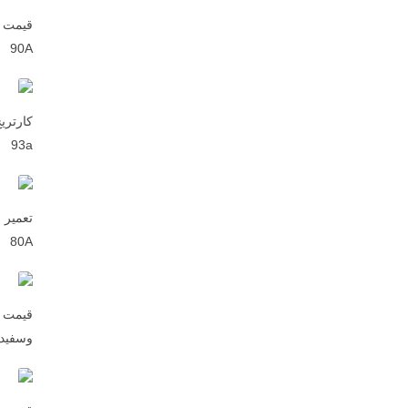
90A
93a
80A
قیمت پ
وسفید non MF236n