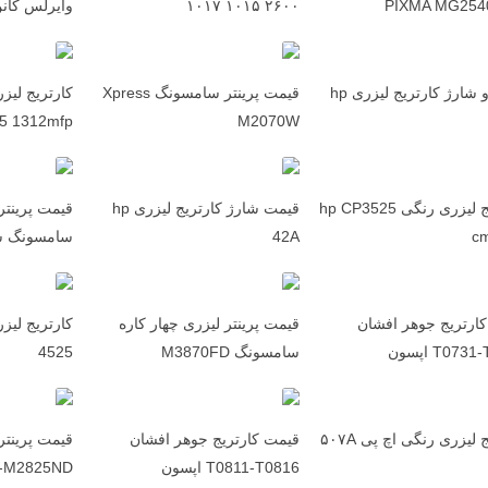
۲۶۰۰ ۱۰۱۵ ۱۰۱۷
وایرلس کانن مدل
تعمیر و شارژ کارتریج لیزری hp
قیمت پرینتر سامسونگ Xpress
15 1312mfp
M2070W
کارتریج لیزری رنگی hp CP3525
قیمت شارژ کارتریج لیزری hp
قیمت پرینتر
c
42A
سامسونگ سه ک
ارتریج جوهر افشان
قیمت پرینتر لیزری چهار کاره
T07 اپسون
سامسونگ M3870FD
4525
 لیزری رنگی اچ پی ۵۰۷A
قیمت کارتریج جوهر افشان
قیمت پرینتر
T0811-T0816 اپسون
-M2825ND