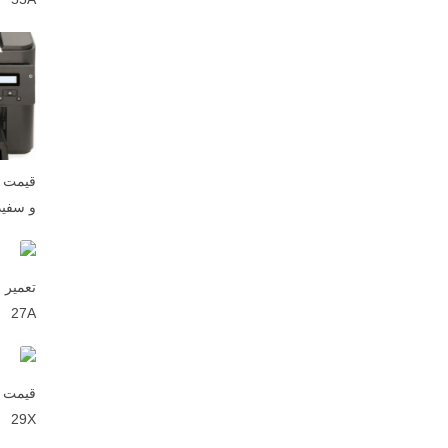
قیمت پ
و سفید 1dw hp
27A
29X