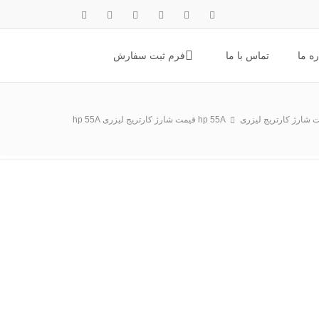
ره ما
تماس با ما
فرم ثبت سفارش
شارژ کارتریج لیزری hp 55A
قیمت شارژ کارتریج لیزری hp 55A