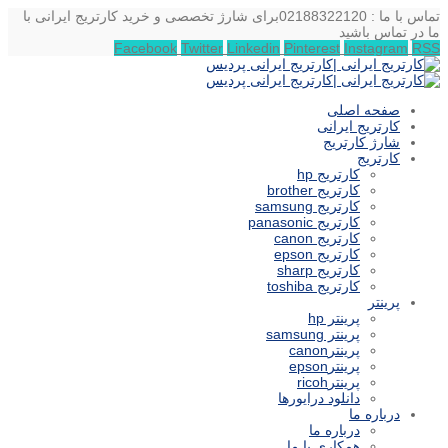
تماس با ما : 02188322120
برای شارژ تخصصی و خرید کارتریج ایرانی با
ما در تماس باشید
Facebook
Twitter
Linkedin
Pinterest
Instagram
RSS
صفحه اصلی
کارتریج ایرانی
شارژ کارتریج
کارتریج
کارتریج hp
کارتریج brother
کارتریج samsung
کارتریج panasonic
کارتریج canon
کارتریج epson
کارتریج sharp
کارتریج toshiba
پرینتر
پرینتر hp
پرینتر samsung
پرینترcanon
پرینترepson
پرینترricoh
دانلود درایورها
درباره ما
درباره ما
همکاری با ما