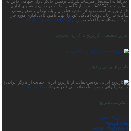
احتراما به استحضار میرساند شرکت پردیس چاپگر باران سهامی خاص به
شماره ثبت 430543 با بیش از 15سال سابقه در صنف ماشینهای اداری
دارای پروانه کسب تولید از اتحادیه فناوران رایانه تهران و عضو رسمی
سامانه تدارکات دولت آمادگی خود را جهت تامین کالای اداری مورد نیاز
شرکت معظم شما اعلام میدارد.
برای اطلاعات بیشتر کلیک کنید
شارژ تخصصی کارتریج با کادری مجرب
کارتریج ایرانی پردیس
حمایت از کارتریج ایرانی حمایت از کارگر ایرانی |
کارتریج ایرانی پردیس با ضمانت بی قیدو شرط
اطلاعات بیشتر
دسترسی سریع
خرید زونکن عمده
شارژ کارتریج
کارتریج ایرانی پردیس