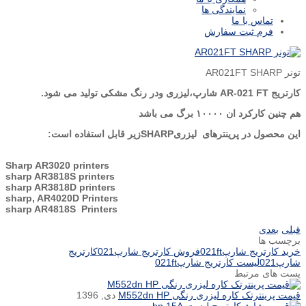
نمایندگی ها
تماس با ما
فرم ثبت سفارش
تونر AR021FT SHARP
کارتریج AR-021 FT شارپ،لیزری ودر رنگ مشکی تولید می شود.
هم چنین کارکرد ان ۱۰۰۰۰ برگ می باشد
این محصول در پرینترهای لیزریSHARPزیر قابل استفاده است:
Sharp AR3020 printers
sharp AR3818S printers
sharp AR3818D printers
sharp, AR4020D
Printers
sharp AR4818S Printers
قبلی
بعدی
برچسب ها
خرید کارتریج شارپ021ft
فروش کارتریج شارپ021
کارتریج
شارپ021
لیست کارتریج شارپ021ft
پست های مرتبط
قیمت پرینترتک کاره لیزری رنگی M552dn HP
دی, 1396