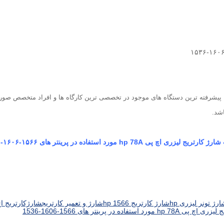
 با پیشرفته ترین دستگاه های موجود در تخصصی ترین کارگاه ها و افراد متخصص صور
شد.
تریج لیزری اچ پی hp 78A مورد استفاده در پرینتر های ۱۵۶۶-۱۶۰۶-۱۵۳۶
رژ تونر لیزری hp
شارژ کارتریج hp 1566
شارژ و تعمیر کارتریج
شارژکارتریج اچ پ
ستفاده در پرینتر های 1566-1606-1536