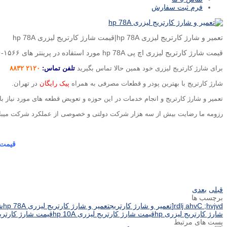
فرم ثبت سفارش
تعمیر و شارژ کارتریج لیزری hp 78A|قیمت شارژ کارتریج لیزری hp 78A
قیمت شارژ کارتریج لیزری اچ پی hp 78A مورد استفاده در پرینتر های ۱۵۶۶-۱۶۰۶-۱۵۳۶
برای شارژ کارتریج لیزری خود همین حالا تماس بگیرید
تلفن تماس:
۲۱۲۰ ۸۸۳۲
شارژ کارتریج با بهترین پودر و قطعات مصرفی به همراه
پیک رایگان
در تهران.
تعمیر و شارژ کارتریج و انجام خدمات در این حوزه و تعویض قطعه های مورد نیاز
رزومه ما رضایت بیش از سه هزار شرکت دولتی و خصوصی از عملکرد شرکت میبا
قیمت شارژ کار
قبلی
بعدی
برچسب ها
rdlj ahvC ;hvjvd[
تعمیر و شارژ کارتریج
تعمیر و شارژ کارتریج لیزری hp 78A
شا
شارژ کارتریج لیزری hp
قیمت شارژ کارتریج لیزری hp 10A
قیمت شارژ کارتریج لیزری اچ پی hp 78A مورد ا
پست های مرتبط