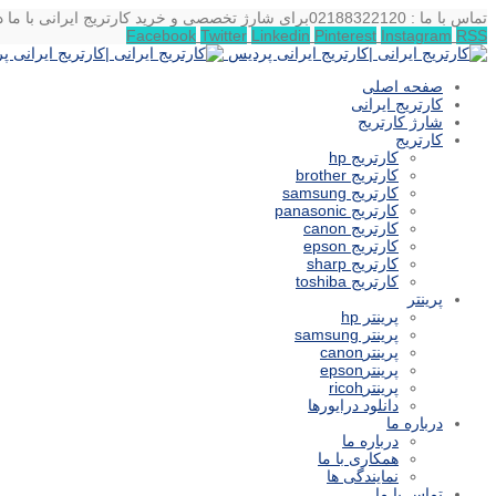
تماس با ما : 02188322120
برای شارژ تخصصی و خرید کارتریج ایرانی با ما د
Facebook
Twitter
Linkedin
Pinterest
Instagram
RSS
صفحه اصلی
کارتریج ایرانی
شارژ کارتریج
کارتریج
کارتریج hp
کارتریج brother
کارتریج samsung
کارتریج panasonic
کارتریج canon
کارتریج epson
کارتریج sharp
کارتریج toshiba
پرینتر
پرینتر hp
پرینتر samsung
پرینترcanon
پرینترepson
پرینترricoh
دانلود درایورها
درباره ما
درباره ما
همکاری با ما
نمایندگی ها
تماس با ما