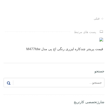
قبلی
پست های مرتبط
قیمت پرینتر چندکاره لیزری رنگی اچ پی مدل M477fdw
کا
جستجو
شارژتخصصی کارتریج