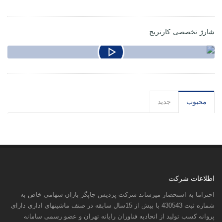
شارژ تخصصی کارتریج
محبوب
جدید
اطلاعات شرکت
احتراما به استحضار میرساند شرکت پردیس چاپگر باران سهامی خاص به
شماره ثبت 430543 با بیش از 15سال سابقه در صنف ماشینهای اداری دارای
پروانه کسب تولید از اتحادیه فناوران رایانه تهران و عضو رسمی سامانه