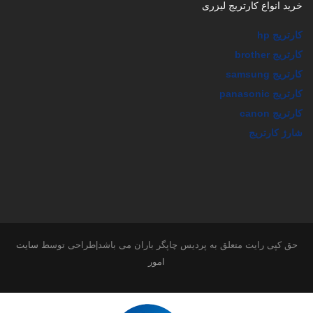
خرید انواع کارتریج لیزری
کارتریج hp
کارتریج brother
کارتریج samsung
کارتریج panasonic
کارتریج canon
شارژ کارتریج
حق کپی رایت متعلق به پردیس چاپگر باران می باشد|طراحی توسط
سایت
امور