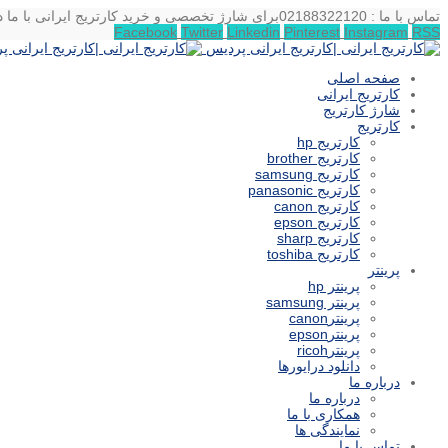
تماس با ما : 02188322120
برای شارژ تخصصی و خرید کارتریج ایرانی با ما د
Facebook
Twitter
Linkedin
Pinterest
Instagram
RSS
صفحه اصلی
کارتریج ایرانی
شارژ کارتریج
کارتریج
کارتریج hp
کارتریج brother
کارتریج samsung
کارتریج panasonic
کارتریج canon
کارتریج epson
کارتریج sharp
کارتریج toshiba
پرینتر
پرینتر hp
پرینتر samsung
پرینترcanon
پرینترepson
پرینترricoh
دانلود درایورها
درباره ما
درباره ما
همکاری با ما
نمایندگی ها
تماس با ما