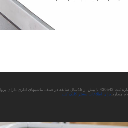
احتراما به استحضار میرساند شرکت پردیس چاپگر باران سهامی خاص به شماره ثبت 430543
م میدارد.
برای اطلاعات بیشتر کلیک کنید