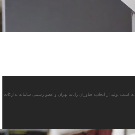
 با بیش از 15سال سابقه در صنف ماشینهای اداری دارای پروانه کسب تولید از اتحادیه فناوران رایانه تهران و عضو رسمی سامانه تدارکات