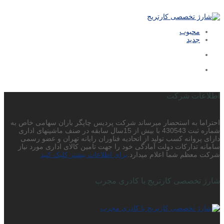
محبوب
جدید
اطلاعات شرکت
احتراما به استحضار میرساند شرکت پردیس چاپگر باران سهامی خاص به
شماره ثبت 430543 با بیش از 15سال سابقه در صنف ماشینهای اداری
دارای پروانه کسب تولید از اتحادیه فناوران رایانه تهران و عضو رسمی
سامانه تدارکات دولت آمادگی خود را جهت تامین کالای اداری مورد نیاز
شرکت معظم شما اعلام میدارد.
برای اطلاعات بیشتر کلیک کنید
شارژ تخصصی کارتریج با کادری مجرب