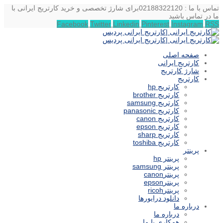
تماس با ما : 02188322120
برای شارژ تخصصی و خرید کارتریج ایرانی با
ما در تماس باشید
Facebook
Twitter
Linkedin
Pinterest
Instagram
RSS
صفحه اصلی
کارتریج ایرانی
شارژ کارتریج
کارتریج
کارتریج hp
کارتریج brother
کارتریج samsung
کارتریج panasonic
کارتریج canon
کارتریج epson
کارتریج sharp
کارتریج toshiba
پرینتر
پرینتر hp
پرینتر samsung
پرینترcanon
پرینترepson
پرینترricoh
دانلود درایورها
درباره ما
درباره ما
همکاری با ما