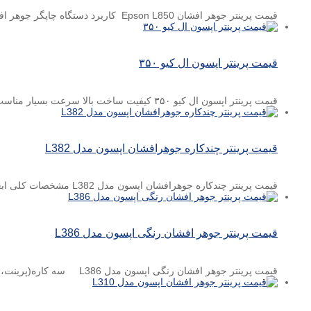
قیمت پرینتر جوهر افشان Epson L850 کاربرد دستگاه چاپگر جوهر افشان رنگی سرعت چاپ رنگی ۴ – سیاه و ...
قیمت پرینتر اپسون ال کیو ۳۵۰
قیمت پرینتر اپسون ال کیو ۳۵۰ کیفیت ساخت بالا سرعت بسیار مناسب طراحی زیبا قابلیت چاپ یک نسخه اصلی ...
قیمت پرینتر چندکاره جوهرافشان اپسون مدل L382
قیمت پرینتر چندکاره جوهرافشان اپسون مدل L382 مشخصات کلی ابعاد ۱۴۵ × ۳۰۰ × ۴۸۲میلی‌متر وزن ۴٫۴ کیلوگرم تکنولوژی ...
قیمت پرینتر جوهر افشان رنگی اپسون مدل L386
قیمت پرینتر جوهر افشان رنگی اپسون مدل L386 سه کاره(پرینت،اسکن،کپی) قابلیت اتصال به شبکه وای فای ...