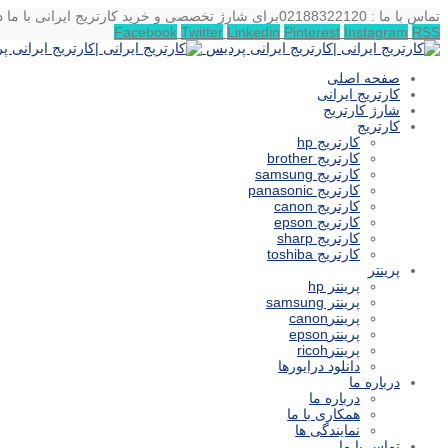
تماس با ما : 02188322120
برای شارژ تخصصی و خرید کارتریج ایرانی با ما د
Facebook
Twitter
Linkedin
Pinterest
Instagram
RSS
صفحه اصلی
کارتریج ایرانی
شارژ کارتریج
کارتریج
کارتریج hp
کارتریج brother
کارتریج samsung
کارتریج panasonic
کارتریج canon
کارتریج epson
کارتریج sharp
کارتریج toshiba
پرینتر
پرینتر hp
پرینتر samsung
پرینترcanon
پرینترepson
پرینترricoh
دانلود درایورها
درباره ما
درباره ما
همکاری با ما
نمایندگی ها
تماس با ما