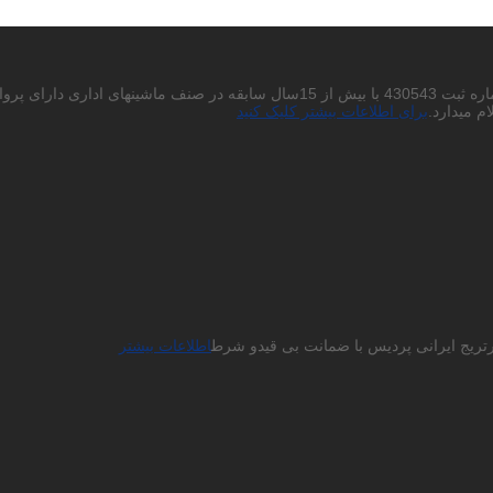
احتراما به استحضار میرساند شرکت پردیس چاپگر باران سهامی خاص به شماره ثبت 430543
م میدارد.
برای اطلاعات بیشتر کلیک کنید
ارتریج ایرانی پردیس با ضمانت بی قیدو شرط
اطلاعات بیشتر