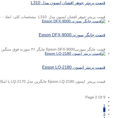
قیمت پرینتر جوهر افشان اپسون مدل L310
قیمت پرینتر جوهر افشان اپسون مدل L310 مشخصات کلی: ابعاد : ۱۳۰ × ۲۲۲ × ۴۸۲ میلی‌متر وزن : ...
قیمت چاپگر سوزنیEpson DFX-9000
قیمت چاپگر سوزنیEpson DFX-9000 چاپگر ۳۶ سوزنه فوق سنگین کار با کیفیت NLQ قابلیت چاپ ۱ نسخه اصل و ۹ ...
قیمت پرینتر اپسون Epson LQ-2180
قیمت پرینتر اپسون Epson LQ-2180 جایگزین مدل LQ-2170 با امکانات بالاتر ۲۴ سوزنه با کیفیت چاپ LQ حداکثر سرعت ۴۸۰ حرف در ثانیه ...
Page 2 Of 9
1
2
3