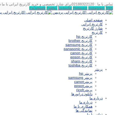
تماس با ما : 02188322120
برای شارژ تخصصی و خرید کارتریج ایرانی با ما د
Facebook
Twitter
Linkedin
Pinterest
Instagram
RSS
صفحه اصلی
کارتریج ایرانی
شارژ کارتریج
کارتریج
کارتریج hp
کارتریج brother
کارتریج samsung
کارتریج panasonic
کارتریج canon
کارتریج epson
کارتریج sharp
کارتریج toshiba
پرینتر
پرینتر hp
پرینتر samsung
پرینترcanon
پرینترepson
پرینترricoh
دانلود درایورها
درباره ما
درباره ما
همکاری با ما
نمایندگی ها
تماس با ما