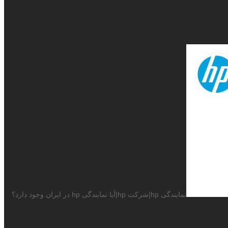
نمایندگی hp|شرکت hp|آیا نمایندگی hp در ایران وجود دارد؟