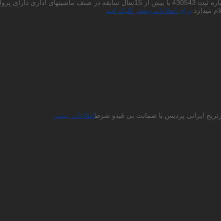
احتراما به استحضار میرساند شرکت پردیس چاپگر باران سهامی خاص به شماره ثبت 430543
م میدارد.
برای اطلاعات بیشتر کلیک کنید
ارتریج ایرانی پردیس با ضمانت بی قیدو شرط
اطلاعات بیشتر