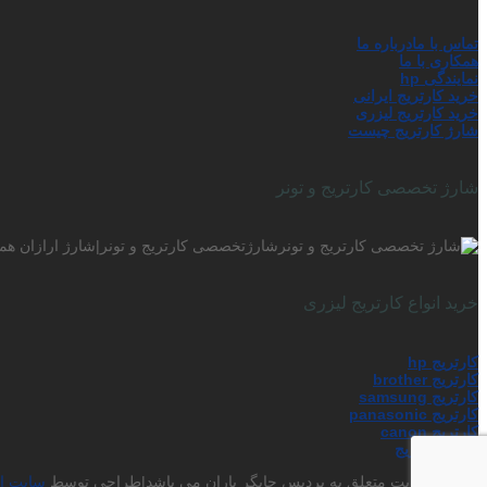
تماس با ما
درباره ما
همکاری با ما
نمایندگی hp
خرید کارتریج ایرانی
خرید کارتریج لیزری
شارژ کارتریج چیست
شارژ تخصصی کارتریج و تونر
شارژتخصصی کارتریج و تونر|شارژ ارازان همر
خرید انواع کارتریج لیزری
کارتریج hp
کارتریج brother
کارتریج samsung
کارتریج panasonic
کارتریج canon
شارژ کارتریج
حق کپی رایت متعلق به پردیس چاپگر باران می باشد|طراحی توسط
سایت ا