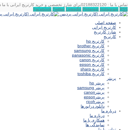
تماس با ما : 02188322120
برای شارژ تخصصی و خرید کارتریج ایرانی با ما د
Facebook
Twitter
Linkedin
Pinterest
Instagram
RSS
صفحه اصلی
کارتریج ایرانی
شارژ کارتریج
کارتریج
کارتریج hp
کارتریج brother
کارتریج samsung
کارتریج panasonic
کارتریج canon
کارتریج epson
کارتریج sharp
کارتریج toshiba
پرینتر
پرینتر hp
پرینتر samsung
پرینترcanon
پرینترepson
پرینترricoh
دانلود درایورها
درباره ما
درباره ما
همکاری با ما
نمایندگی ها
تماس با ما