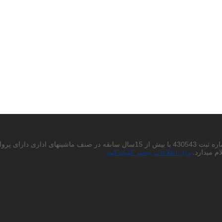
احتراما به استحضار میرساند شرکت پردیس چاپگر باران سهامی خاص به شماره ثبت 430543
م میدارد.
برای اطلاعات بیشتر کلیک کنید