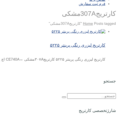
فرم ثبت سفارش
کارتریج307Aمشکی
Posts tagged "کارتریج307Aمشکی"
Home
کارتریج لیزری رنگی پرینتر ۵۲۲۵
کارتریج لیزری رنگی پرینتر ۵۲۲۵ کارتریج۳۰۷Aمشکی ↔CE740A اچ پی،لیزری ودر رنگ مشکی تولید می شود. کارتریج۳۰۷A ابی ↔CE741A اچ ...
جستجو
شارژتخصصی کارتریج