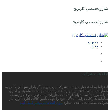
شارژتخصصی کارتریج
شارژ تخصصی کارتریج
محبوب
جدید
اطلاعات شرکت
احتراما به استحضار میرساند شرکت پردیس چاپگر باران سهامی خاص به
شماره ثبت 430543 با بیش از 15سال سابقه در صنف ماشینهای اداری
دارای پروانه کسب تولید از اتحادیه فناوران رایانه تهران و عضو رسمی
سامانه تدارکات دولت آمادگی خود را جهت تامین کالای اداری مورد نیاز
شرکت معظم شما اعلام میدارد.
برای اطلاعات بیشتر کلیک کنید