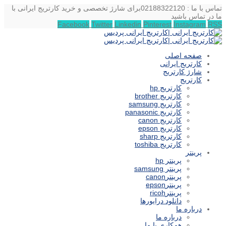
تماس با ما : 02188322120
برای شارژ تخصصی و خرید کارتریج ایرانی با
ما در تماس باشید
Facebook
Twitter
Linkedin
Pinterest
Instagram
RSS
صفحه اصلی
کارتریج ایرانی
شارژ کارتریج
کارتریج
کارتریج hp
کارتریج brother
کارتریج samsung
کارتریج panasonic
کارتریج canon
کارتریج epson
کارتریج sharp
کارتریج toshiba
پرینتر
پرینتر hp
پرینتر samsung
پرینترcanon
پرینترepson
پرینترricoh
دانلود درایورها
درباره ما
درباره ما
همکاری با ما