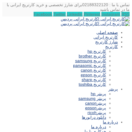
تماس با ما : 02188322120
برای شارژ تخصصی و خرید کارتریج ایرانی با
ما در تماس باشید
Facebook
Twitter
Linkedin
Pinterest
Instagram
RSS
صفحه اصلی
کارتریج ایرانی
شارژ کارتریج
کارتریج
کارتریج hp
کارتریج brother
کارتریج samsung
کارتریج panasonic
کارتریج canon
کارتریج epson
کارتریج sharp
کارتریج toshiba
پرینتر
پرینتر hp
پرینتر samsung
پرینترcanon
پرینترepson
پرینترricoh
دانلود درایورها
درباره ما
درباره ما
همکاری با ما