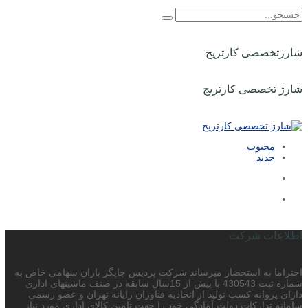
شارژتخصصی کارتریج
شارژ تخصصی کارتریج
محبوب
جدید
اطلاعات شرکت
احتراما به استحضار میرساند شرکت پردیس چاپگر باران سهامی خاص به
شماره ثبت 430543 با بیش از 15سال سابقه در صنف ماشینهای اداری
دارای پروانه کسب تولید از اتحادیه فناوران رایانه تهران و عضو رسمی
سامانه تدارکات دولت آمادگی خود را جهت تامین کالای اداری مورد نیاز