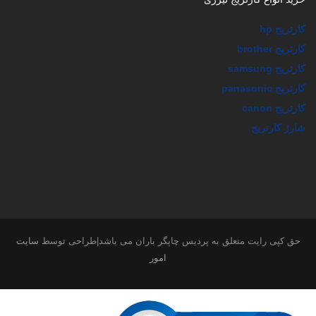
کارتریج hp
کارتریج brother
کارتریج samsung
کارتریج panasonic
کارتریج canon
شارژ کارتریج
حق کپی رایت متعلق به پردیس چاپگر باران می باشد|طراحی توسط
سایت
امور