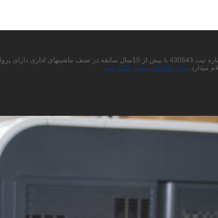
احتراما به استحضار میرساند شرکت پردیس چاپگر باران سهامی خاص به شماره ثبت 430543
م میدارد.
برای اطلاعات بیشتر کلیک کنید