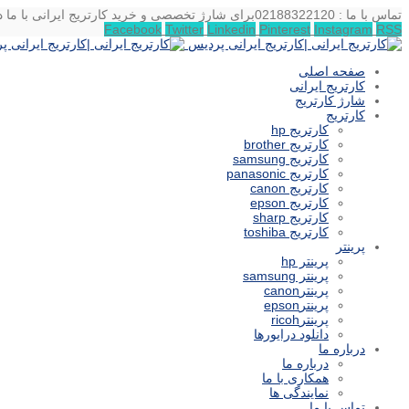
تماس با ما : 02188322120
برای شارژ تخصصی و خرید کارتریج ایرانی با ما د
Facebook
Twitter
Linkedin
Pinterest
Instagram
RSS
صفحه اصلی
کارتریج ایرانی
شارژ کارتریج
کارتریج
کارتریج hp
کارتریج brother
کارتریج samsung
کارتریج panasonic
کارتریج canon
کارتریج epson
کارتریج sharp
کارتریج toshiba
پرینتر
پرینتر hp
پرینتر samsung
پرینترcanon
پرینترepson
پرینترricoh
دانلود درایورها
درباره ما
درباره ما
همکاری با ما
نمایندگی ها
تماس با ما