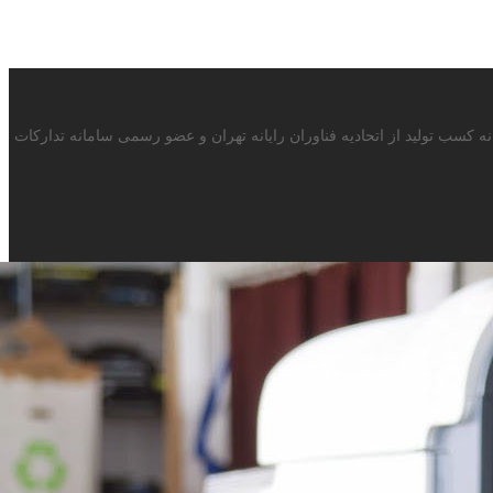
 با بیش از 15سال سابقه در صنف ماشینهای اداری دارای پروانه کسب تولید از اتحادیه فناوران رایانه تهران و عضو رسمی سامانه تدارکات