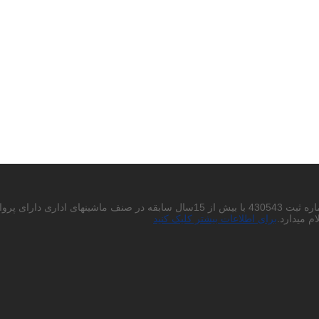
احتراما به استحضار میرساند شرکت پردیس چاپگر باران سهامی خاص به شماره ثبت 430543
م میدارد.
برای اطلاعات بیشتر کلیک کنید