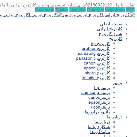
تماس با ما : 02188322120
برای شارژ تخصصی و خرید کارتریج ایرانی با ما د
Facebook
Twitter
Linkedin
Pinterest
Instagram
RSS
صفحه اصلی
کارتریج ایرانی
شارژ کارتریج
کارتریج
کارتریج hp
کارتریج brother
کارتریج samsung
کارتریج panasonic
کارتریج canon
کارتریج epson
کارتریج sharp
کارتریج toshiba
پرینتر
پرینتر hp
پرینتر samsung
پرینترcanon
پرینترepson
پرینترricoh
دانلود درایورها
درباره ما
درباره ما
همکاری با ما
نمایندگی ها
تماس با ما