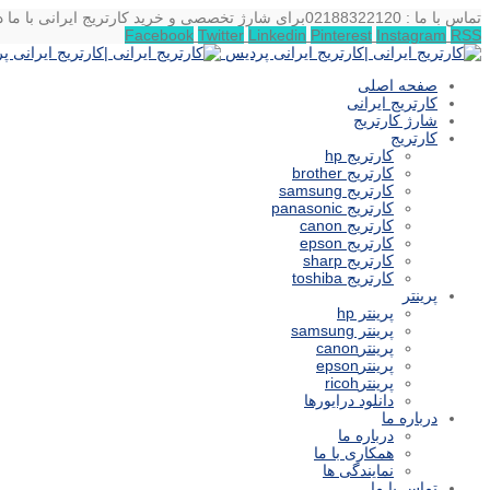
تماس با ما : 02188322120
برای شارژ تخصصی و خرید کارتریج ایرانی با ما د
Facebook
Twitter
Linkedin
Pinterest
Instagram
RSS
صفحه اصلی
کارتریج ایرانی
شارژ کارتریج
کارتریج
کارتریج hp
کارتریج brother
کارتریج samsung
کارتریج panasonic
کارتریج canon
کارتریج epson
کارتریج sharp
کارتریج toshiba
پرینتر
پرینتر hp
پرینتر samsung
پرینترcanon
پرینترepson
پرینترricoh
دانلود درایورها
درباره ما
درباره ما
همکاری با ما
نمایندگی ها
تماس با ما