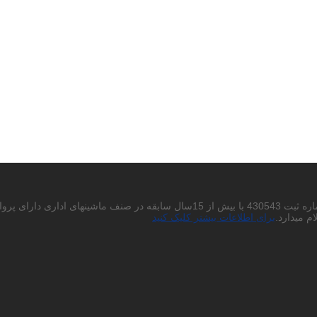
احتراما به استحضار میرساند شرکت پردیس چاپگر باران سهامی خاص به شماره ثبت 430543
م میدارد.
برای اطلاعات بیشتر کلیک کنید