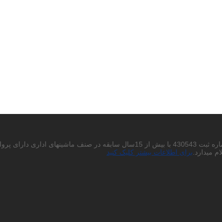
احتراما به استحضار میرساند شرکت پردیس چاپگر باران سهامی خاص به شماره ثبت 430543
م میدارد.
برای اطلاعات بیشتر کلیک کنید