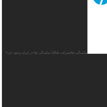
نمایندگی hp|شرکت hp|آیا نمایندگی hp در ایران وجود دارد؟