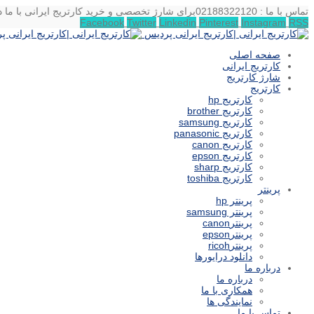
تماس با ما : 02188322120
برای شارژ تخصصی و خرید کارتریج ایرانی با ما د
Facebook
Twitter
Linkedin
Pinterest
Instagram
RSS
صفحه اصلی
کارتریج ایرانی
شارژ کارتریج
کارتریج
کارتریج hp
کارتریج brother
کارتریج samsung
کارتریج panasonic
کارتریج canon
کارتریج epson
کارتریج sharp
کارتریج toshiba
پرینتر
پرینتر hp
پرینتر samsung
پرینترcanon
پرینترepson
پرینترricoh
دانلود درایورها
درباره ما
درباره ما
همکاری با ما
نمایندگی ها
تماس با ما