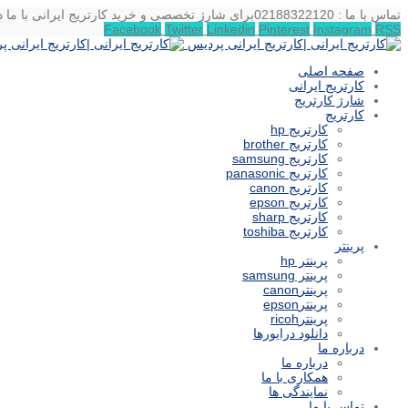
تماس با ما : 02188322120
برای شارژ تخصصی و خرید کارتریج ایرانی با ما د
Facebook
Twitter
Linkedin
Pinterest
Instagram
RSS
صفحه اصلی
کارتریج ایرانی
شارژ کارتریج
کارتریج
کارتریج hp
کارتریج brother
کارتریج samsung
کارتریج panasonic
کارتریج canon
کارتریج epson
کارتریج sharp
کارتریج toshiba
پرینتر
پرینتر hp
پرینتر samsung
پرینترcanon
پرینترepson
پرینترricoh
دانلود درایورها
درباره ما
درباره ما
همکاری با ما
نمایندگی ها
تماس با ما