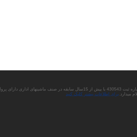
احتراما به استحضار میرساند شرکت پردیس چاپگر باران سهامی خاص به شماره ثبت 430543
م میدارد.
برای اطلاعات بیشتر کلیک کنید