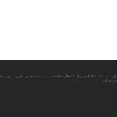
احتراما به استحضار میرساند شرکت پردیس چاپگر باران سهامی خاص به شماره ثبت 430543
م میدارد.
برای اطلاعات بیشتر کلیک کنید