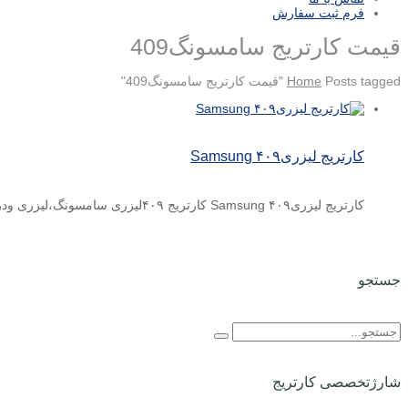
فرم ثبت سفارش
قیمت کارتریج سامسونگ409
Posts tagged "قیمت کارتریج سامسونگ409"
Home
کارتریج لیزری۴۰۹ Samsung
کارتریج لیزری۴۰۹ Samsung کارتریج ۴۰۹لیزری سامسونگ،لیزری ودر ۴رنگ مشکی،زرد،ابی،قرمز تولید می شود. هم چنین کارکرد ان ۱۸۰۰ برگ می ...
جستجو
شارژتخصصی کارتریج