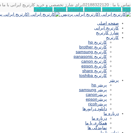
تماس با ما : 02188322120
برای شارژ تخصصی و خرید کارتریج ایرانی با ما د
Facebook
Twitter
Linkedin
Pinterest
Instagram
RSS
صفحه اصلی
کارتریج ایرانی
شارژ کارتریج
کارتریج
کارتریج hp
کارتریج brother
کارتریج samsung
کارتریج panasonic
کارتریج canon
کارتریج epson
کارتریج sharp
کارتریج toshiba
پرینتر
پرینتر hp
پرینتر samsung
پرینترcanon
پرینترepson
پرینترricoh
دانلود درایورها
درباره ما
درباره ما
همکاری با ما
نمایندگی ها
تماس با ما