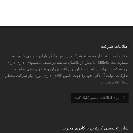
اطلاعات شرکت
احتراما به استحضار میرساند شرکت پردیس چاپگر باران سهامی خاص به
شماره ثبت 430543 با بیش از 15سال سابقه در صنف ماشینهای اداری دارای
پروانه کسب تولید از اتحادیه فناوران رایانه تهران و عضو رسمی سامانه
تدارکات دولت آمادگی خود را جهت تامین کالای اداری مورد نیاز شرکت معظم
شما اعلام میدارد.
برای اطلاعات بیشتر کلیک کنید
شارژ تخصصی کارتریج با کادری مجرب