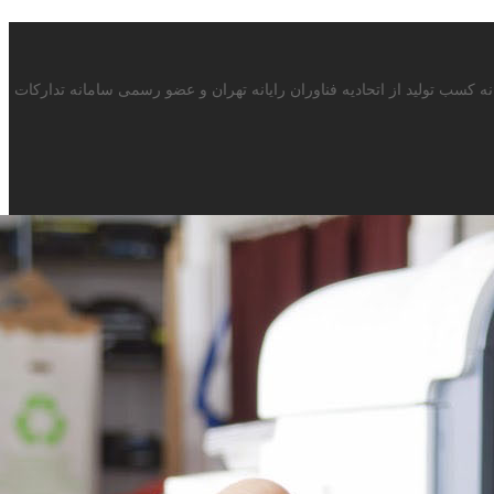
 با بیش از 15سال سابقه در صنف ماشینهای اداری دارای پروانه کسب تولید از اتحادیه فناوران رایانه تهران و عضو رسمی سامانه تدارکات