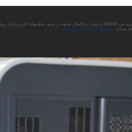
احتراما به استحضار میرساند شرکت پردیس چاپگر باران سهامی خاص به شماره ثبت 430543
م میدارد.
برای اطلاعات بیشتر کلیک کنید