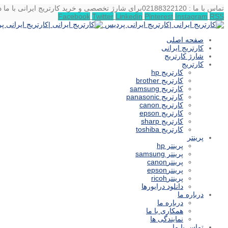
تماس با ما : 02188322120
برای شارژ تخصصی و خرید کارتریج ایرانی با ما د
Facebook
Twitter
Linkedin
Pinterest
Instagram
RSS
صفحه اصلی
کارتریج ایرانی
شارژ کارتریج
کارتریج
کارتریج hp
کارتریج brother
کارتریج samsung
کارتریج panasonic
کارتریج canon
کارتریج epson
کارتریج sharp
کارتریج toshiba
پرینتر
پرینتر hp
پرینتر samsung
پرینترcanon
پرینترepson
پرینترricoh
دانلود درایورها
درباره ما
درباره ما
همکاری با ما
نمایندگی ها
تماس با ما