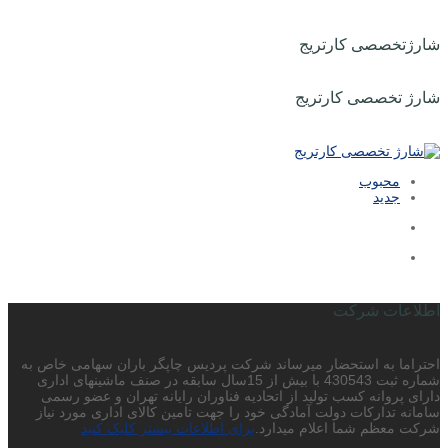
شارژتخصصی کارتریج
شارژ تخصصی کارتریج
محبوب
جدید
اطلاعات شرکت
احتراما به استحضار میرساند شرکت پردیس چاپگر باران سهامی خاص به
شماره ثبت 430543 با بیش از 15سال سابقه در صنف ماشینهای اداری
دارای پروانه کسب تولید از اتحادیه فناوران رایانه تهران و عضو رسمی
سامانه تدارکات دولت آمادگی خود را جهت تامین کالای اداری مورد نیاز
شرکت معظم شما اعلام میدارد.
برای اطلاعات بیشتر کلیک کنید