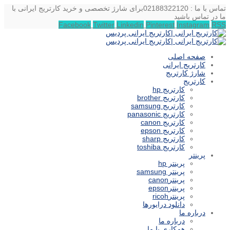
تماس با ما : 02188322120
برای شارژ تخصصی و خرید کارتریج ایرانی با
ما در تماس باشید
Facebook
Twitter
Linkedin
Pinterest
Instagram
RSS
صفحه اصلی
کارتریج ایرانی
شارژ کارتریج
کارتریج
کارتریج hp
کارتریج brother
کارتریج samsung
کارتریج panasonic
کارتریج canon
کارتریج epson
کارتریج sharp
کارتریج toshiba
پرینتر
پرینتر hp
پرینتر samsung
پرینترcanon
پرینترepson
پرینترricoh
دانلود درایورها
درباره ما
درباره ما
همکاری با ما