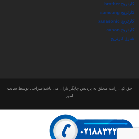
کارتریج brother
کارتریج samsung
کارتریج panasonic
کارتریج canon
شارژ کارتریج
حق کپی رایت متعلق به پردیس چاپگر باران می باشد|طراحی توسط
سایت
امور