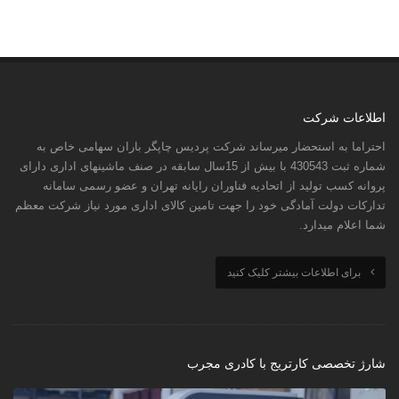
اطلاعات شرکت
احتراما به استحضار میرساند شرکت پردیس چاپگر باران سهامی خاص به
شماره ثبت 430543 با بیش از 15سال سابقه در صنف ماشینهای اداری دارای
پروانه کسب تولید از اتحادیه فناوران رایانه تهران و عضو رسمی سامانه
تدارکات دولت آمادگی خود را جهت تامین کالای اداری مورد نیاز شرکت معظم
شما اعلام میدارد.
برای اطلاعات بیشتر کلیک کنید
شارژ تخصصی کارتریج با کادری مجرب