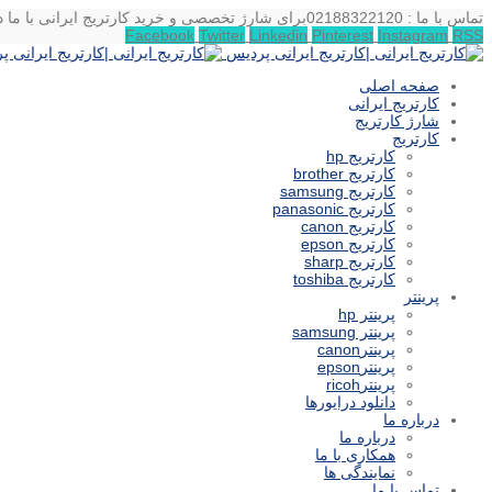
تماس با ما : 02188322120
برای شارژ تخصصی و خرید کارتریج ایرانی با ما د
Facebook
Twitter
Linkedin
Pinterest
Instagram
RSS
صفحه اصلی
کارتریج ایرانی
شارژ کارتریج
کارتریج
کارتریج hp
کارتریج brother
کارتریج samsung
کارتریج panasonic
کارتریج canon
کارتریج epson
کارتریج sharp
کارتریج toshiba
پرینتر
پرینتر hp
پرینتر samsung
پرینترcanon
پرینترepson
پرینترricoh
دانلود درایورها
درباره ما
درباره ما
همکاری با ما
نمایندگی ها
تماس با ما