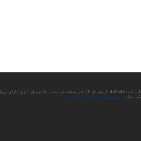
احتراما به استحضار میرساند شرکت پردیس چاپگر باران سهامی خاص به شماره ثبت 430543
م میدارد.
برای اطلاعات بیشتر کلیک کنید