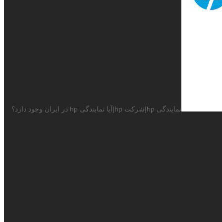
نمایندگی hp|شرکت hp|آیا نمایندگی hp در ایران وجود دارد؟