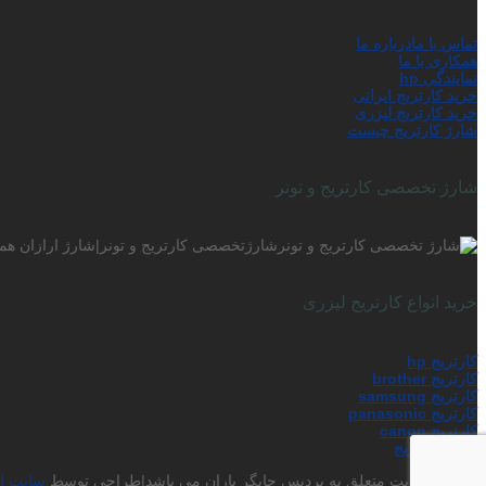
تماس با ما
درباره ما
همکاری با ما
نمایندگی hp
خرید کارتریج ایرانی
خرید کارتریج لیزری
شارژ کارتریج چیست
شارژ تخصصی کارتریج و تونر
شارژتخصصی کارتریج و تونر|شارژ ارازان همر
خرید انواع کارتریج لیزری
کارتریج hp
کارتریج brother
کارتریج samsung
کارتریج panasonic
کارتریج canon
شارژ کارتریج
حق کپی رایت متعلق به پردیس چاپگر باران می باشد|طراحی توسط
سایت ا