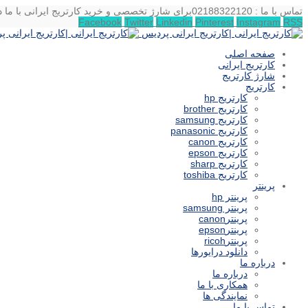
تماس با ما : 02188322120
برای شارژ تخصصی و خرید کارتریج ایرانی با ما د
Facebook
Twitter
Linkedin
Pinterest
Instagram
RSS
صفحه اصلی
کارتریج ایرانی
شارژ کارتریج
کارتریج
کارتریج hp
کارتریج brother
کارتریج samsung
کارتریج panasonic
کارتریج canon
کارتریج epson
کارتریج sharp
کارتریج toshiba
پرینتر
پرینتر hp
پرینتر samsung
پرینترcanon
پرینترepson
پرینترricoh
دانلود درایورها
درباره ما
درباره ما
همکاری با ما
نمایندگی ها
تماس با ما