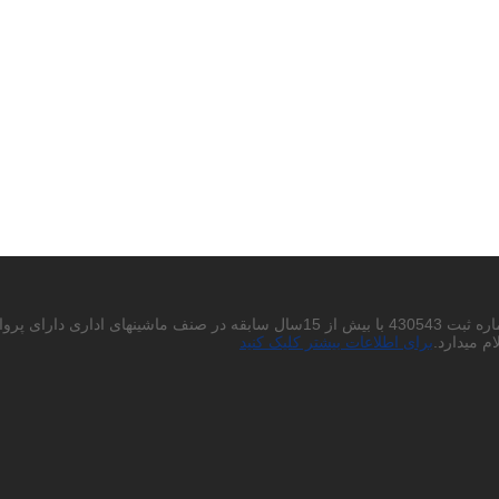
احتراما به استحضار میرساند شرکت پردیس چاپگر باران سهامی خاص به شماره ثبت 430543
م میدارد.
برای اطلاعات بیشتر کلیک کنید