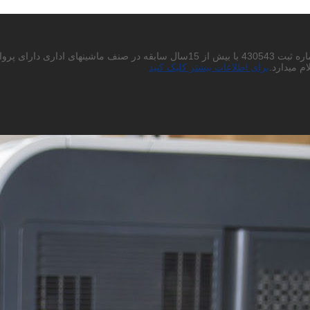
احتراما به استحضار میرساند شرکت پردیس چاپگر باران سهامی خاص به شماره ثبت 430543
م میدارد.
برای اطلاعات بیشتر کلیک کنید