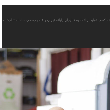
 با بیش از 15سال سابقه در صنف ماشینهای اداری دارای پروانه کسب تولید از اتحادیه فناوران رایانه تهران و عضو رسمی سامانه تدارکات