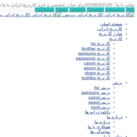
تماس با ما : 02188322120
برای شارژ تخصصی و خرید کارتریج ایرانی با ما د
Facebook
Twitter
Linkedin
Pinterest
Instagram
RSS
صفحه اصلی
کارتریج ایرانی
شارژ کارتریج
کارتریج
کارتریج hp
کارتریج brother
کارتریج samsung
کارتریج panasonic
کارتریج canon
کارتریج epson
کارتریج sharp
کارتریج toshiba
پرینتر
پرینتر hp
پرینتر samsung
پرینترcanon
پرینترepson
پرینترricoh
دانلود درایورها
درباره ما
درباره ما
همکاری با ما
نمایندگی ها
تماس با ما