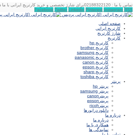
تماس با ما : 02188322120
برای شارژ تخصصی و خرید کارتریج ایرانی با ما د
Facebook
Twitter
Linkedin
Pinterest
Instagram
RSS
صفحه اصلی
کارتریج ایرانی
شارژ کارتریج
کارتریج
کارتریج hp
کارتریج brother
کارتریج samsung
کارتریج panasonic
کارتریج canon
کارتریج epson
کارتریج sharp
کارتریج toshiba
پرینتر
پرینتر hp
پرینتر samsung
پرینترcanon
پرینترepson
پرینترricoh
دانلود درایورها
درباره ما
درباره ما
همکاری با ما
نمایندگی ها
تماس با ما