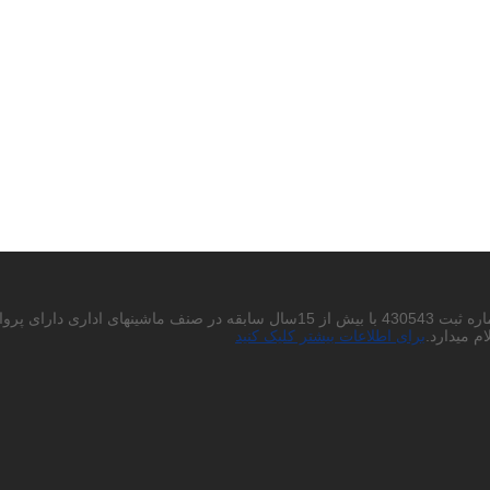
احتراما به استحضار میرساند شرکت پردیس چاپگر باران سهامی خاص به شماره ثبت 430543
م میدارد.
برای اطلاعات بیشتر کلیک کنید