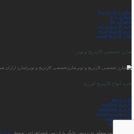
تماس با ما
درباره ما
همکاری با ما
نمایندگی hp
خرید کارتریج ایرانی
خرید کارتریج لیزری
شارژ کارتریج چیست
شارژ تخصصی کارتریج و تونر
شارژتخصصی کارتریج و تونر|شارژ ارازان همر
خرید انواع کارتریج لیزری
کارتریج hp
کارتریج brother
کارتریج samsung
کارتریج panasonic
کارتریج canon
شارژ کارتریج
حق کپی رایت متعلق به پردیس چاپگر باران می باشد|طراحی توسط
سایت ا