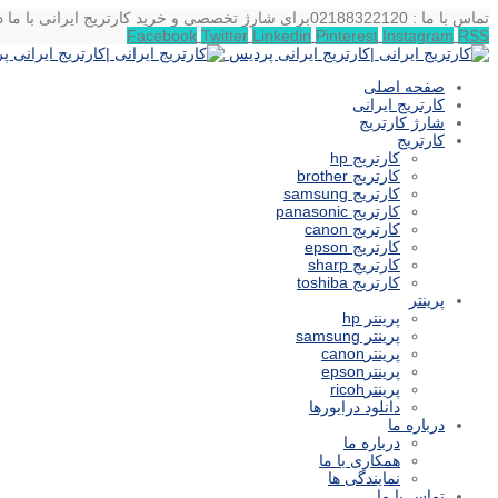
تماس با ما : 02188322120
برای شارژ تخصصی و خرید کارتریج ایرانی با ما د
Facebook
Twitter
Linkedin
Pinterest
Instagram
RSS
صفحه اصلی
کارتریج ایرانی
شارژ کارتریج
کارتریج
کارتریج hp
کارتریج brother
کارتریج samsung
کارتریج panasonic
کارتریج canon
کارتریج epson
کارتریج sharp
کارتریج toshiba
پرینتر
پرینتر hp
پرینتر samsung
پرینترcanon
پرینترepson
پرینترricoh
دانلود درایورها
درباره ما
درباره ما
همکاری با ما
نمایندگی ها
تماس با ما