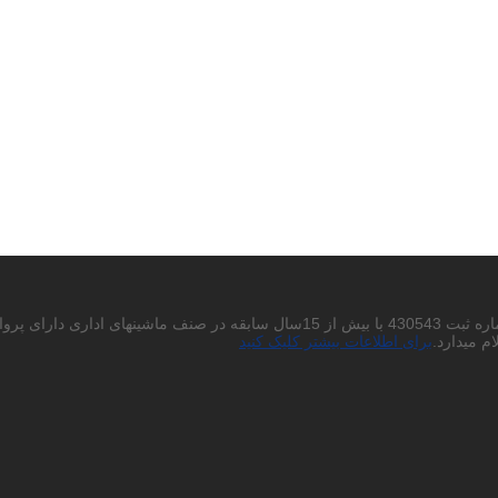
احتراما به استحضار میرساند شرکت پردیس چاپگر باران سهامی خاص به شماره ثبت 430543
م میدارد.
برای اطلاعات بیشتر کلیک کنید