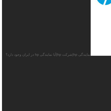
نمایندگی hp|شرکت hp|آیا نمایندگی hp در ایران وجود دارد؟