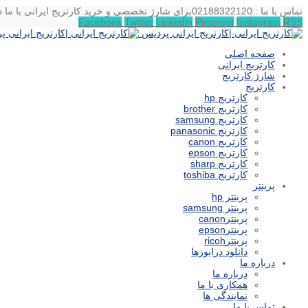
تماس با ما : 02188322120
برای شارژ تخصصی و خرید کارتریج ایرانی با ما د
Facebook
Twitter
Linkedin
Pinterest
Instagram
RSS
صفحه اصلی
کارتریج ایرانی
شارژ کارتریج
کارتریج
کارتریج hp
کارتریج brother
کارتریج samsung
کارتریج panasonic
کارتریج canon
کارتریج epson
کارتریج sharp
کارتریج toshiba
پرینتر
پرینتر hp
پرینتر samsung
پرینترcanon
پرینترepson
پرینترricoh
دانلود درایورها
درباره ما
درباره ما
همکاری با ما
نمایندگی ها
تماس با ما