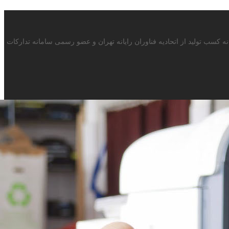
 با بیش از 15سال سابقه در صنف ماشینهای اداری دارای پروانه کسب تولید از اتحادیه فناوران رایانه تهران و عضو رسمی سامانه تدارکات