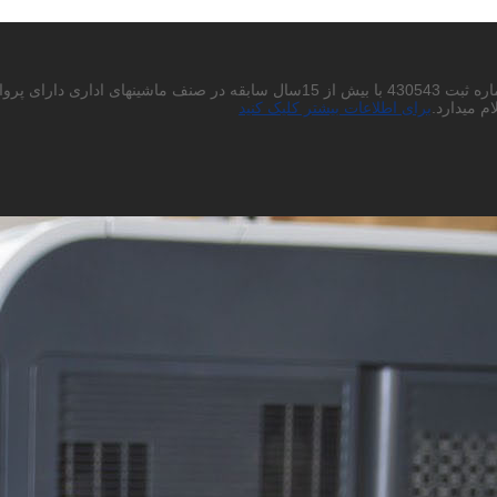
احتراما به استحضار میرساند شرکت پردیس چاپگر باران سهامی خاص به شماره ثبت 430543
م میدارد.
برای اطلاعات بیشتر کلیک کنید