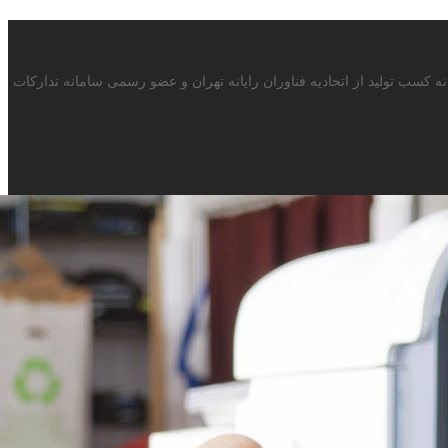
 با بیش از 15سال سابقه در صنف ماشینهای اداری دارای پروانه کسب تولید از اتحادیه فناوران رایانه تهران و عضو رسمی سامانه تدارکات