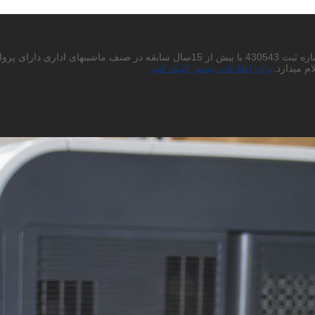
احتراما به استحضار میرساند شرکت پردیس چاپگر باران سهامی خاص به شماره ثبت 430543
م میدارد.
برای اطلاعات بیشتر کلیک کنید