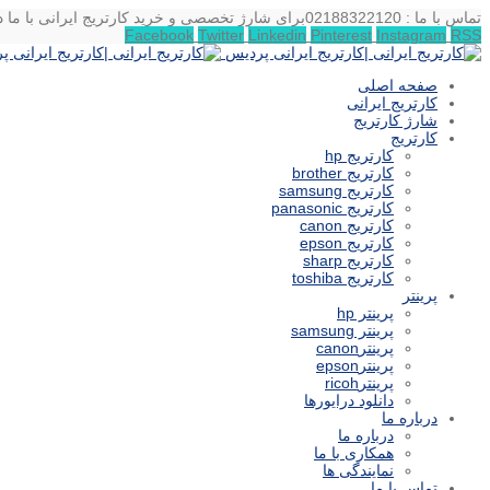
تماس با ما : 02188322120
برای شارژ تخصصی و خرید کارتریج ایرانی با ما د
Facebook
Twitter
Linkedin
Pinterest
Instagram
RSS
صفحه اصلی
کارتریج ایرانی
شارژ کارتریج
کارتریج
کارتریج hp
کارتریج brother
کارتریج samsung
کارتریج panasonic
کارتریج canon
کارتریج epson
کارتریج sharp
کارتریج toshiba
پرینتر
پرینتر hp
پرینتر samsung
پرینترcanon
پرینترepson
پرینترricoh
دانلود درایورها
درباره ما
درباره ما
همکاری با ما
نمایندگی ها
تماس با ما