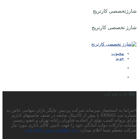
شارژتخصصی کارتریج
شارژ تخصصی کارتریج
محبوب
جدید
اطلاعات شرکت
احتراما به استحضار میرساند شرکت پردیس چاپگر باران سهامی خاص به
شماره ثبت 430543 با بیش از 15سال سابقه در صنف ماشینهای اداری
دارای پروانه کسب تولید از اتحادیه فناوران رایانه تهران و عضو رسمی
سامانه تدارکات دولت آمادگی خود را جهت تامین کالای اداری مورد نیاز
شرکت معظم شما اعلام میدارد.
برای اطلاعات بیشتر کلیک کنید