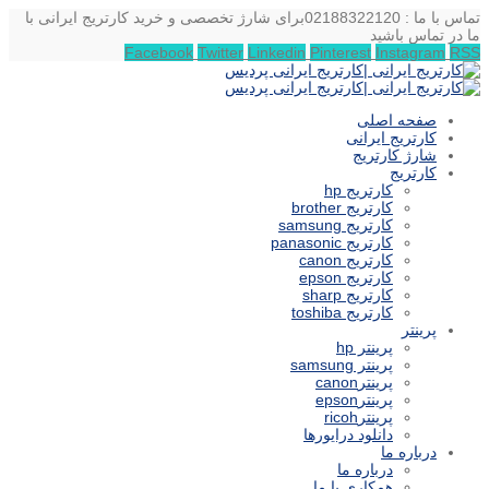
تماس با ما : 02188322120
برای شارژ تخصصی و خرید کارتریج ایرانی با
ما در تماس باشید
Facebook
Twitter
Linkedin
Pinterest
Instagram
RSS
صفحه اصلی
کارتریج ایرانی
شارژ کارتریج
کارتریج
کارتریج hp
کارتریج brother
کارتریج samsung
کارتریج panasonic
کارتریج canon
کارتریج epson
کارتریج sharp
کارتریج toshiba
پرینتر
پرینتر hp
پرینتر samsung
پرینترcanon
پرینترepson
پرینترricoh
دانلود درایورها
درباره ما
درباره ما
همکاری با ما