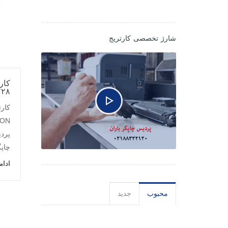
شارژ تخصصی کارتریج
۸ CANON
چاپگ
ادا
محبوب
جدید