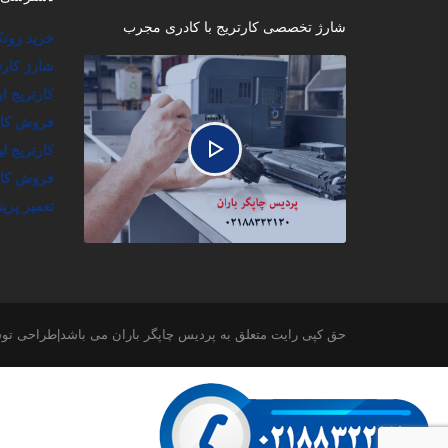
شارژ تخصصی کارتریج با کادری مجرب
خرید زون
شارژ کارت
کارتریج ا
فروش کارت
کارتریج ل
فروش کار
تعمیر پرین
حق کپی رایت متعلق به پردیس چاپگر باران می باشد|طراحی ت