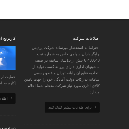
اطلاعات شرکت
کارتریج ا
احتراما به استحضار میرساند شرکت پردیس
چاپگر باران سهامی خاص به شماره ثبت
430543 با بیش از 15سال سابقه در صنف
ماشینهای اداری دارای پروانه کسب تولید از
اتحادیه فناوران رایانه تهران و عضو رسمی
حمایت از ک
سامانه تدارکات دولت آمادگی خود را جهت تامین
|کارتریج 
کالای اداری مورد نیاز شرکت معظم شما اعلام
میدارد.
اطلاع
برای اطلاعات بیشتر کلیک کنید
دسترسی 