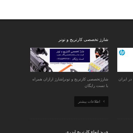
شارژ تخصصی کارتریج و تونر
نمایندگی hp|شرکت hp|آیا نمایندگی hp در ایران
شارژتخصصی کارتریج و تونر|شارژ ارازان همراه
با تست رایگان
اطلاعات بیشتر
خرید انواع کارتریج لیزری