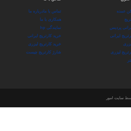
کن عمده
تماس با ما
درباره ما
ریج
همکاری با ما
یرانی پردیس
نمایندگی hp
ریج ایرانی
خرید کارتریج ایرانی
یزری
خرید کارتریج لیزری
تریج لیزری
شارژ کارتریج چیست
تر
وسط
سایت امور