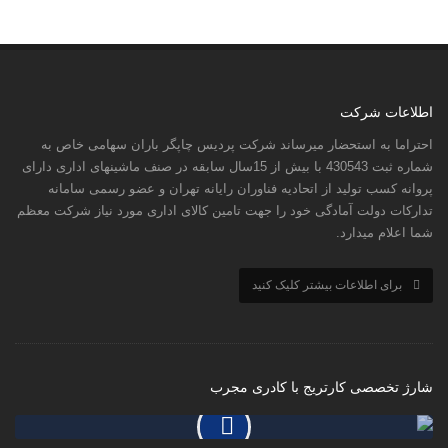
اطلاعات شرکت
احتراما به استحضار میرساند شرکت پردیس چاپگر باران سهامی خاص به
شماره ثبت 430543 با بیش از 15سال سابقه در صنف ماشینهای اداری دارای
پروانه کسب تولید از اتحادیه فناوران رایانه تهران و عضو رسمی سامانه
تدارکات دولت آمادگی خود را جهت تامین کالای اداری مورد نیاز شرکت معظم
شما اعلام میدارد.
برای اطلاعات بیشتر کلیک کنید
شارژ تخصصی کارتریج با کادری مجرب